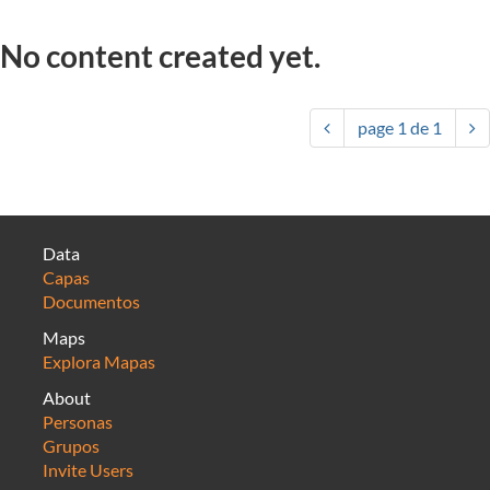
No content created yet.
page
1
de
1
Data
Capas
Documentos
Maps
Explora Mapas
About
Personas
Grupos
Invite Users