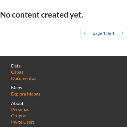
No content created yet.
page
1
de
1
Data
Capas
Documentos
Maps
Explora Mapas
About
Personas
Grupos
Invite Users